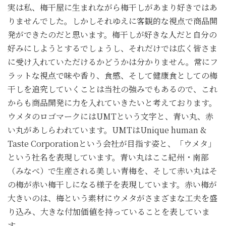
実は私、梅干屋に生まれながら梅干しがあまり好きではあ
りませんでした。しかしそれゆえに客観的な視点で商品開
発ができたのだと思います。梅干しが好きな人だと自分の
好みにしようとするでしょうし、それだけでは広く皆さま
に受け入れていただけるかどうかは分かりません。常にフ
ラットな視点で味や香り、食感、そして健康食としての梅
干しを追究していくことは当社の強みでもあるので、これ
からも商品開発に力を入れていきたいと考えております。
ウメタのロゴマークにはUMTという文字と、青い丸、赤
い丸があしらわれています。UMTはUnique human &
Taste Corporationという会社が目指す姿と、「ウメタ」
という社名を表現しています。青い丸はここ紀州・南部
（みなべ）で生産される美しい青梅を、そして赤い丸はそ
の梅が赤い梅干しになる様子を表現しています。赤い梅が
大きいのは、梅という素材にウメタがさまざまな工夫を盛
り込み、大きな付加価値を持っていることを表していま
す。